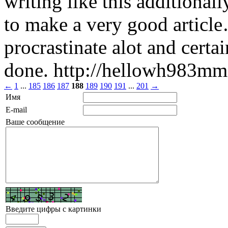
writing like this additionall
to make a very good articl
procrastinate alot and certa
done. http://hellowh983m
←
1
...
185
186
187
188
189
190
191
...
201
→
Имя
E-mail
Ваше сообщение
Введите цифры с картинки