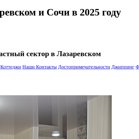
евском и Сочи в 2025 году
астный сектор в Лазаревском
Коттеджи
Наши Контакты
Достопримечательности
Джиппинг
Ф